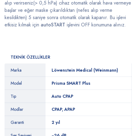
alıp verirseniz(> 0,5 hPa) cihaz otomatik olarak hava vermeye
başlar ve eğer maske çıkarıldıktan (nefes alıp verme
kesildikten) 5 saniye sonra otomatik olarak kapanır. Bu işlevi
etkisiz kılmak için
autoSTART
işlevini OFF konumuna alınız.
TEKNİK ÖZELLİKLER
Marka
Löwenstein Medical (Weinmann)
Model
Prisma SMART Plus
Tip
Auto CPAP
Modlar
CPAP, APAP
Garanti
2 yıl
Ses Seviyesi
~26 dB