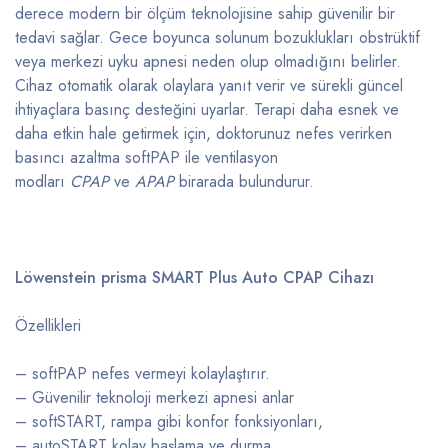
derece modern bir ölçüm teknolojisine sahip güvenilir bir
tedavi sağlar. Gece boyunca solunum bozuklukları obstrüktif
veya merkezi uyku apnesi neden olup olmadığını belirler.
Cihaz otomatik olarak olaylara yanıt verir ve sürekli güncel
ihtiyaçlara basınç desteğini uyarlar. Terapi daha esnek ve
daha etkin hale getirmek için, doktorunuz nefes verirken
basıncı azaltma softPAP ile ventilasyon
modları
CPAP
ve
APAP
birarada bulundurur.
Löwenstein prisma SMART Plus Auto CPAP Cihazı
Özellikleri
– softPAP nefes vermeyi kolaylaştırır.
– Güvenilir teknoloji merkezi apnesi anlar
– softSTART, rampa gibi konfor fonksiyonları,
– autoSTART kolay başlama ve durma