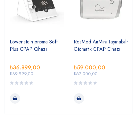
Löwenstein prisma Soft
ResMed AirMini Taşınabilir
Plus CPAP Cihazı
Otomatik CPAP Cihazı
₺
36.899,00
₺
59.000,00
₺
39.999,00
₺
62.000,00