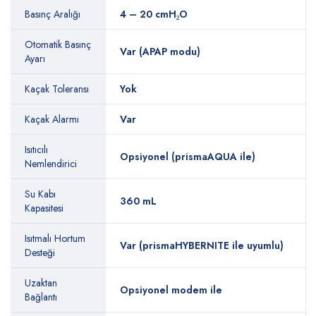
Basınç Aralığı
4 – 20 cmH₂O
Otomatik Basınç
Var (APAP modu)
Ayarı
Kaçak Toleransı
Yok
Kaçak Alarmı
Var
Isıtıcılı
Opsiyonel (prismaAQUA ile)
Nemlendirici
Su Kabı
360 mL
Kapasitesi
Isıtmalı Hortum
Var (prismaHYBERNITE ile uyumlu)
Desteği
Uzaktan
Opsiyonel modem ile
Bağlantı