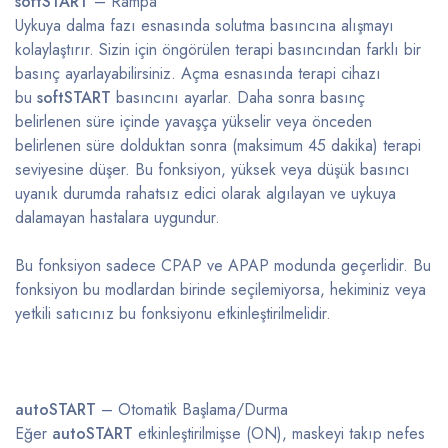
softSTART
– Rampa
Uykuya dalma fazı esnasında solutma basıncına alışmayı
kolaylaştırır. Sizin için öngörülen terapi basıncından farklı bir
basınç ayarlayabilirsiniz. Açma esnasında terapi cihazı
bu
softSTART
basıncını ayarlar. Daha sonra basınç
belirlenen süre içinde yavaşça yükselir veya önceden
belirlenen süre dolduktan sonra (maksimum 45 dakika) terapi
seviyesine düşer. Bu fonksiyon, yüksek veya düşük basıncı
uyanık durumda rahatsız edici olarak algılayan ve uykuya
dalamayan hastalara uygundur.
Bu fonksiyon sadece CPAP ve APAP modunda geçerlidir. Bu
fonksiyon bu modlardan birinde seçilemiyorsa, hekiminiz veya
yetkili satıcınız bu fonksiyonu etkinleştirilmelidir.
autoSTART
– Otomatik Başlama/Durma
Eğer
autoSTART
etkinleştirilmişse (ON), maskeyi takıp nefes