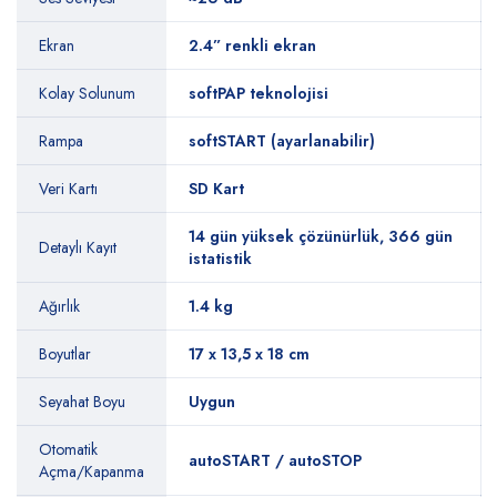
Ekran
2.4” renkli ekran
Kolay Solunum
softPAP teknolojisi
Rampa
softSTART (ayarlanabilir)
Veri Kartı
SD Kart
14 gün yüksek çözünürlük, 366 gün
Detaylı Kayıt
istatistik
Ağırlık
1.4 kg
Boyutlar
17 x 13,5 x 18 cm
Seyahat Boyu
Uygun
Otomatik
autoSTART / autoSTOP
Açma/Kapanma