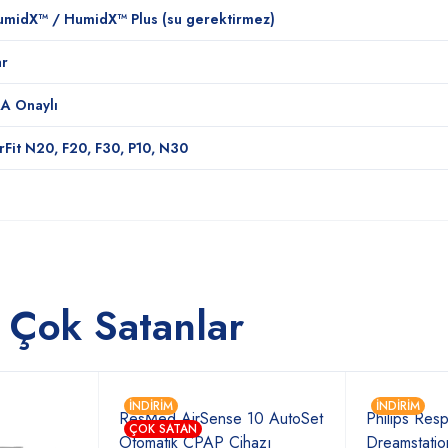
midX™ / HumidX™ Plus (su gerektirmez)
ar
A Onaylı
rFit N20, F20, F30, P10, N30
 Çok Satanlar
İNDIRIM
İNDIRIM
ResMed AirSense 10 AutoSet
Philips Resp
ÇOK SATAN
Otomatik CPAP Cihazı
Dreamstati