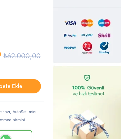
0
₺
62.000,00
pete Ekle
cihazı
,
AutoSet
,
mini
esmed airmini