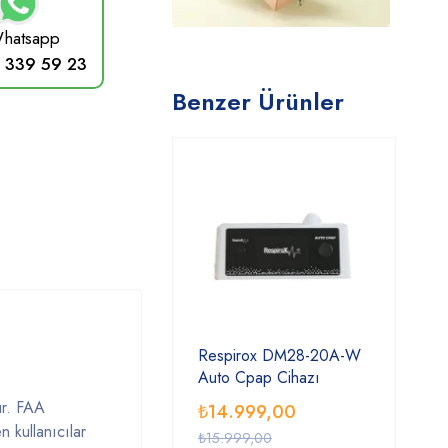
hatsapp
 339 59 23
Benzer Ürünler
Respirox DM28-20A-W
Auto Cpap Cihazı
r.
FAA
₺
14.999,00
en
kullanıcılar
₺
15.999,00