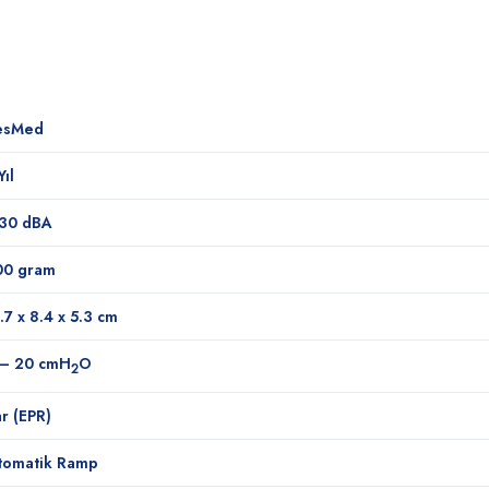
esMed
Yıl
 30 dBA
00 gram
.7 x 8.4 x 5.3 cm
 – 20 cmH
O
2
r (EPR)
tomatik Ramp