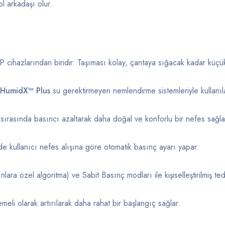
ol
arkadaşı
olur.
AP
cihazlarından
biridir.
Taşıması
kolay,
çantaya
sığacak
kadar
küçük
HumidX™
Plus
su
gerektirmeyen
nemlendirme
sistemleriyle
kullanıla
e
sırasında
basıncı
azaltarak
daha
doğal
ve
konforlu
bir
nefes
sağla
nde
kullanıcı
nefes
alışına
göre
otomatik
basınç
ayarı
yapar.
ınlara
özel
algoritma)
ve
Sabit
Basınç
modları
ile
kişiselleştirilmiş
te
emeli
olarak
artırılarak
daha
rahat
bir
başlangıç
sağlar.