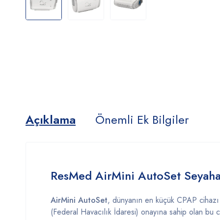
Açıklama
Önemli Ek Bilgiler
ResMed
AirMini
AutoSet
Seyah
AirMini
AutoSet
,
dünyanın
en
küçük
CPAP
cihaz
(
Federal
Havacılık
İdaresi)
onayına
sahip
olan
bu
c