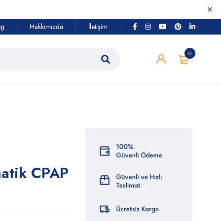
og
Hakkımızda
İletişim
0
matik CPAP