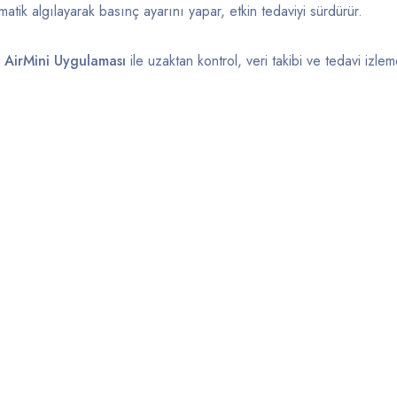
matik
algılayarak
basınç
ayarını
yapar,
etkin
tedaviyi
sürdürür.
n
AirMini
Uygulaması
ile
uzaktan
kontrol,
veri
takibi
ve
tedavi
izle