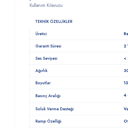
Kullanım
Kılavuzu
TEKNİK ÖZELLİKLER
Üretici
R
Garanti Süresi
2 
Ses Seviyesi
<
Ağırlık
3
Boyutlar
13
4
Basınç Aralığı
Soluk Verme Desteği
Va
Ramp Özelliği
O