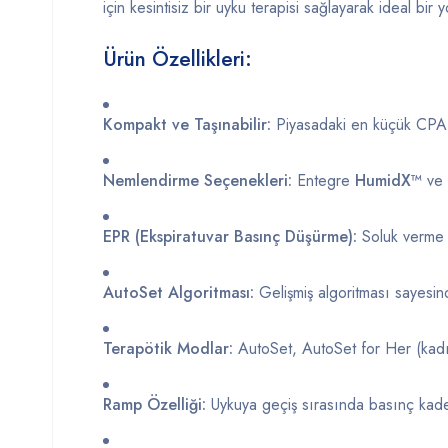
için
kesintisiz
bir
uyku
terapisi
sağlayarak
ideal
bir
y
Ürün
Özellikleri:
Kompakt
ve
Taşınabilir:
Piyasadaki
en
küçük
CP
Nemlendirme
Seçenekleri:
Entegre
HumidX™
ve
EPR (
Ekspiratuvar
Basınç
Düşürme):
Soluk
verm
AutoSet
Algoritması:
Gelişmiş
algoritması
sayesi
Terapötik
Modlar:
AutoSet,
AutoSet
for
Her (
kad
Ramp
Özelliği:
Uykuya
geçiş
sırasında
basınç
kad