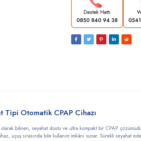
Destek Hattı
W
0850 840 94 38
0541
at
Tipi
Otomatik
CPAP
Cihazı
ı
olarak
bilinen,
seyahat
dostu
ve
ultra
kompakt
bir
CPAP
çözümüdü
ihaz,
uçuş
sırasında
bile
kullanım
imkânı
sunar.
Sürekli
seyahat
ed