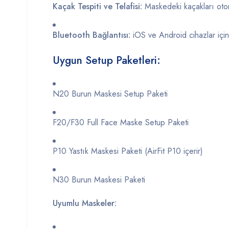
Kaçak
Tespiti
ve
Telafisi:
Maskedeki
kaçakları
oto
Bluetooth
Bağlantısı:
iOS
ve
Android
cihazlar
içi
Uygun
Setup
Paketleri:
N20
Burun
Maskesi
Setup
Paketi
F20/
F30
Full
Face
Maske
Setup
Paketi
P10
Yastık
Maskesi
Paketi (
AirFit
P10
içerir)
N30
Burun
Maskesi
Paketi
Uyumlu
Maskeler: