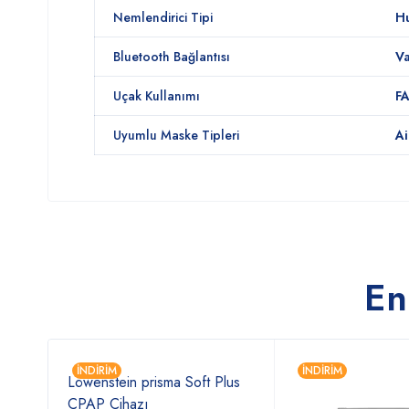
Nemlendirici Tipi
Hu
Bluetooth Bağlantısı
V
Uçak Kullanımı
FA
Uyumlu Maske Tipleri
Ai
En
İNDIRIM
İNDIRIM
Löwenstein prisma Soft Plus
P
CPAP Cihazı