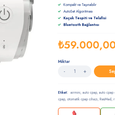
Kompakt ve Taşınabilir
AutoSet Algoritması
Kaçak Tespiti ve Telafisi
Bluetooth Bağlantısı
₺
59.000,0
Miktar
Se
Etiket:
airmini
,
auto cpap
,
auto cpap 
cpap
,
otomatik cpap cihazı
,
ResMed
,
r