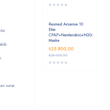
Resmed Airsense 10
Elite
tür.
CPAP+Nemlendirici+N30i
Maske
bilir.
₺
25.800,00
₺
28.000,00
r.
davi
sunar.