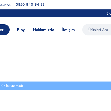
0850 840 94 38
Bl
er
Blog
Hakkımızda
İletişim
ürün bulunamadı.