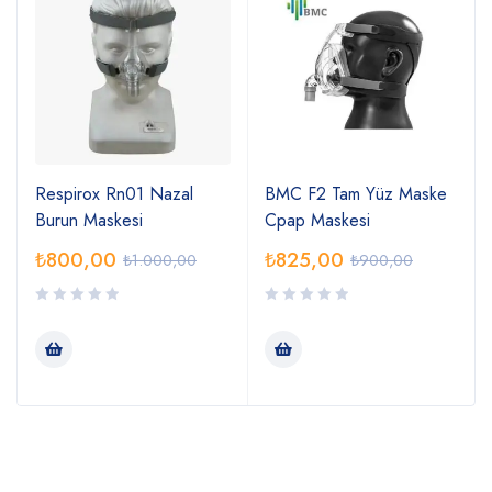
n
Respirox Rn01 Nazal
BMC F2 Tam Yüz Maske
Burun Maskesi
Cpap Maskesi
₺
800,00
₺
825,00
₺
1.000,00
₺
900,00