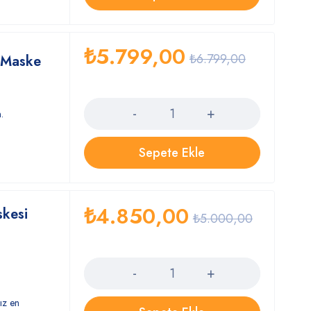
₺
5.799,00
₺
6.799,00
i Maske
Quantity
.
Sepete Ekle
₺
4.850,00
kesi
₺
5.000,00
Quantity
mız en