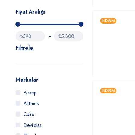
Fiyat Aralığı
İNDIRIM
₺590
₺5.800
Filtrele
Markalar
İNDIRIM
Airsep
Alltimes
Caire
Devilbiss