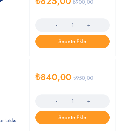
₺
825,00
₺
900,00
Quantity
Sepete Ekle
₺
840,00
₺
950,00
Quantity
Sepete Ekle
ar. Lateks