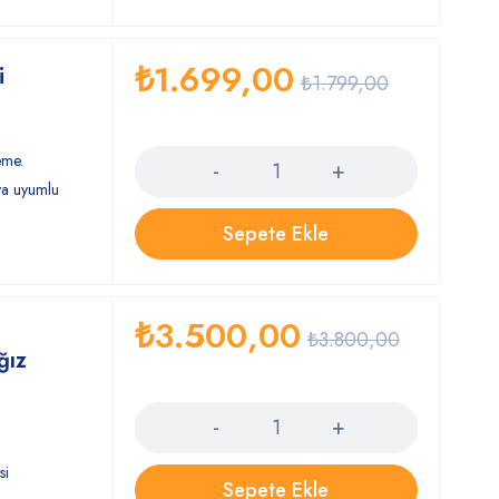
₺
1.699,00
i
₺
1.799,00
Quantity
eme.
ıya uyumlu
Sepete Ekle
₺
3.500,00
₺
3.800,00
ğız
Quantity
si
Sepete Ekle