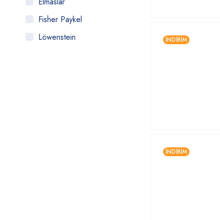
Elmaslar
Fisher Paykel
Löwenstein
İNDIRIM
Nidek
Philips Respironics
Plusmed
Resmed
Respirox
Sefam
İNDIRIM
Yuwell