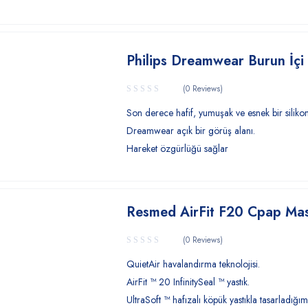
Philips Dreamwear Burun İç
(0 Reviews)
Son derece hafif, yumuşak ve esnek bir silikon
Dreamwear açık bir görüş alanı.
Hareket özgürlüğü sağlar
Resmed AirFit F20 Cpap Mas
(0 Reviews)
QuietAir havalandırma teknolojisi.
AirFit ™ 20 InfinitySeal ™ yastık.
UltraSoft ™ hafızalı köpük yastıkla tasarladığı