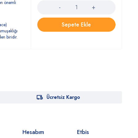
 en önemli
Sepete Ekle
ace)
yumuşaklığı
n biridir.
Ücretsiz Kargo
Hesabım
Etbis