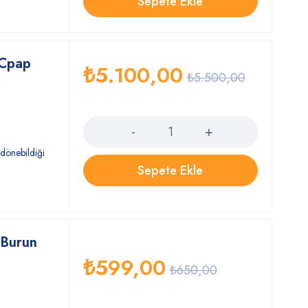
Sepete Ekle
 Cpap
₺
5.100,00
₺
5.500,00
Quantity
 dönebildiği
.
Sepete Ekle
 Burun
₺
599,00
₺
650,00
Quantity